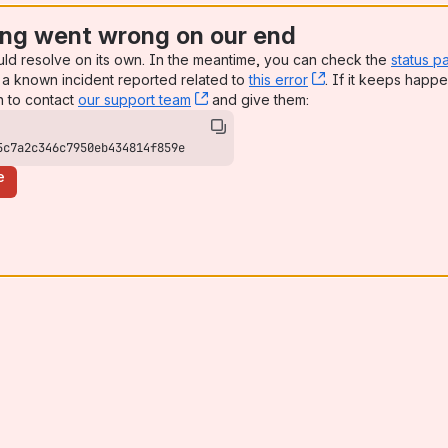
ng went wrong on our end
ugust
uld resolve on its own. In the meantime, you can check the
status p
a known incident reported related to
this error
, (opens new win
. If it keeps happe
n to contact
our support team
, (opens new window)
and give them:
klar i test
5c7a2c346c7950eb434814f859e
e
tak fra søknadsplikt på småhusbebyggelse
 dispensasjonsøknad/vedtak og sammenheng med 3-ukers krav i 
seringskrav og sjekklisteutfall
tilsynet - Antennesystem med høyde over 5m
d