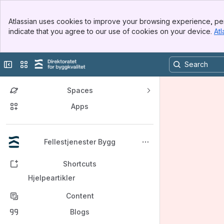
Banner
Atlassian uses cookies to improve your browsing experience, per
Top Bar
indicate that you agree to our use of cookies on your device.
Atl
Sidebar
Main Content
Collapse sidebar
Switch sites or apps
Spaces
Apps
Back to top
Fellestjenester Bygg
Shortcuts
Hjelpeartikler
Content
Blogs