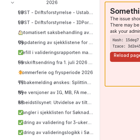
2026
Somethi
LØST - Driftsforstyrrelse - Ustabilitet FIKS SvarUt 05. a
The issue sho
LØST - Driftsforstyrrelse - IDPorten og Maskinporten
There may be 
ask your admi
Automatisert saksbehandling av søknad om ferdigattest 
Oppdatering av sjekklistene for byggesak
Trace: 3d2e4
Prefill i valideringsrapporten mangler
Reload pag
Forskriftsendring fra 1. juli 2026 fritar flere energitil
Sommerferie og frysperiode 2026
Tilbakemelding ønskes: Splitting av vedleggstype for
Nye versjoner av IG, MB, FA med ny validering, automati
Arbeidstilsynet: Utvidelse av tiltakstyper for Arbeids
Mangler i sjekklisten for Søknad om ett trinn (PROD)
Endring av validering for 3-ukersfrist
Endring av valideringslogikk i Søknad om endring - pro