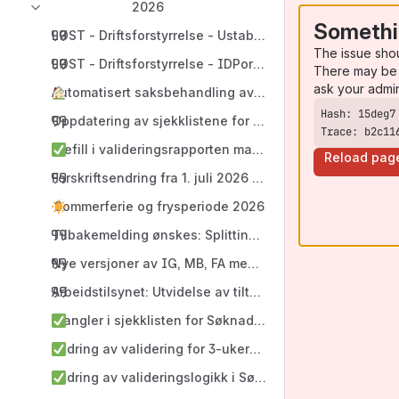
2026
Somethi
LØST - Driftsforstyrrelse - Ustabilitet FIKS SvarUt 05. a
The issue sho
LØST - Driftsforstyrrelse - IDPorten og Maskinporten
There may be 
ask your admi
Automatisert saksbehandling av søknad om ferdigattest 
Oppdatering av sjekklistene for byggesak
Trace: b2c11
Prefill i valideringsrapporten mangler
Reload pag
Forskriftsendring fra 1. juli 2026 fritar flere energitil
Sommerferie og frysperiode 2026
Tilbakemelding ønskes: Splitting av vedleggstype for
Nye versjoner av IG, MB, FA med ny validering, automati
Arbeidstilsynet: Utvidelse av tiltakstyper for Arbeids
Mangler i sjekklisten for Søknad om ett trinn (PROD)
Endring av validering for 3-ukersfrist
Endring av valideringslogikk i Søknad om endring - pro