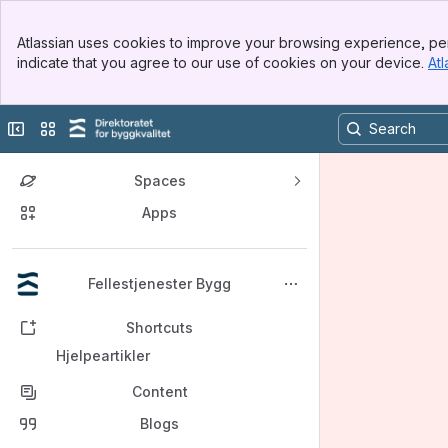
Banner
Atlassian uses cookies to improve your browsing experience, per
Top Bar
indicate that you agree to our use of cookies on your device.
Atl
Sidebar
Main Content
Collapse sidebar
Switch sites or apps
Spaces
Apps
Back to top
Fellestjenester Bygg
Shortcuts
Hjelpeartikler
Content
Blogs