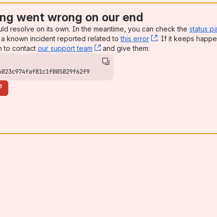
ng went wrong on our end
ugust
uld resolve on its own. In the meantime, you can check the
status p
a known incident reported related to
this error
, (opens new win
. If it keeps happe
n to contact
our support team
, (opens new window)
and give them:
klar i test
6023c974faf81c1f005029f62f9
e
tak fra søknadsplikt på småhusbebyggelse
 dispensasjonsøknad/vedtak og sammenheng med 3-ukers krav i 
seringskrav og sjekklisteutfall
tilsynet - Antennesystem med høyde over 5m
d