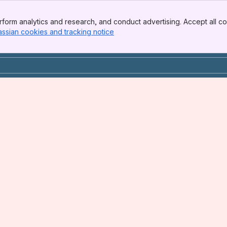
klar i test
form analytics and research, and conduct advertising. Accept all co
assian cookies and tracking notice
, (opens new window)
tak fra søknadsplikt på småhusbebyggelse
 dispensasjonsøknad/vedtak og sammenheng med 3-ukers krav i 
seringskrav og sjekklisteutfall
tilsynet - Antennesystem med høyde over 5m
d
 felles regler og gjennomføringsplan - i produksjon