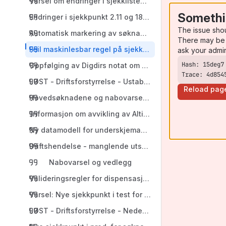
Varsel om endringer i sjekklistepunkt om overvann og n
Somethi
Endringer i sjekkpunkt 2.11 og 18.22
The issue sho
Automatisk markering av søknader med dispensasjons
There may be 
Feil maskinlesbar regel på sjekkpunkt 7.12
ask your admi
Oppfølging av Digdirs notat om BankID på sikkerhetsn
Trace: 4d854
LØST - Driftsforstyrrelse - Ustabilitet i FIKS SvarUt
Reload pag
Hovedsøknadene og nabovarsel er satt i produksjon
Informasjon om avvikling av Altinn II fra Digdir
Ny datamodell for underskjemaet / det strukturerte ved
Driftshendelse - manglende utsending av hendelser
Nabovarsel og vedlegg
Valideringsregler for dispensasjonsvarsel (forenklet di
Varsel: Nye sjekkpunkt i test for søknad om ramme, ett-
LØST - Driftsforstyrrelse - Nedetid på Altinn Melding