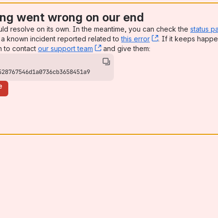
y valideringsregler for overvann
ng went wrong on our end
uld resolve on its own. In the meantime, you can check the
status p
søknad vedlagt
a known incident reported related to
this error
, (opens new win
. If it keeps happe
n to contact
our support team
, (opens new window)
and give them:
ivå «høyt»
528767546d1a0736cb3658451a9
e
legget dispensasjonssoeknad + strukturert beskrivelse av relas
spensasjon for nabovarsel) er ute i test
trinns og uten ansvarsrett.