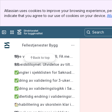
LØST - Driftsforstyrrelse - IDPorten og Maskinporten
Banner
Automatisert saksbehandling av søknad om ferdigattest 
Atlassian uses cookies to improve your browsing experience, per
Top Bar
indicate that you agree to our use of cookies on your device.
Atl
Oppdatering av sjekklistene for byggesak
Sidebar
Main Content
Prefill i valideringsrapporten mangler
Collapse sidebar
Switch sites or apps
Forskriftsendring fra 1. juli 2026 fritar flere energitil
Sommerferie og frysperiode 2026
Fellestjenester Bygg
Tilbakemelding ønskes: Splitting av vedleggstype for
Nye versjoner av IG, MB, FA med ny validering, automati
Back to top
Arbeidstilsynet: Utvidelse av tiltakstyper for Arbeids
Mangler i sjekklisten for Søknad om ett trinn (PROD)
Endring av validering for 3-ukersfrist
Endring av valideringslogikk i Søknad om endring - pro
Midlertidig endring i valideringsreglene på nabovarsel,
Rehabilitering av skorstein klar i test