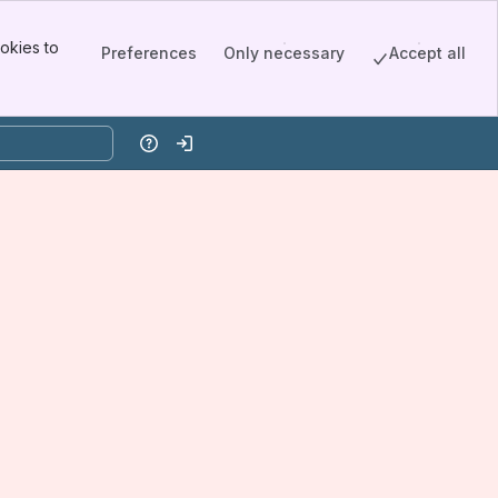
okies to
Preferences
Only necessary
Accept all
Help
Log in
Ettrinn og søknad uten ansvar