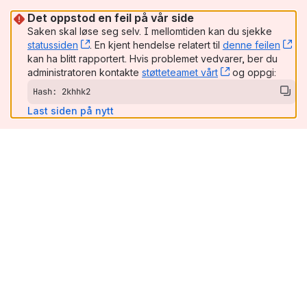
Det oppstod en feil på vår side
Saken skal løse seg selv. I mellomtiden kan du sjekke
statussiden
, (opens new window)
. En kjent hendelse relatert til
denne feilen
, (
kan ha blitt rapportert. Hvis problemet vedvarer, ber du
administratoren kontakte
støtteteamet vårt
, (opens new wi
og oppgi:
Hash: 2khhk2
Last siden på nytt