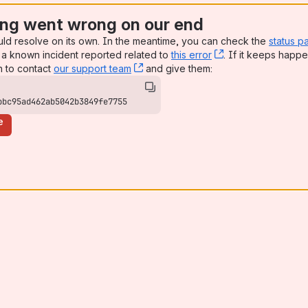
ng went wrong on our end
uld resolve on its own. In the meantime, you can check the
status p
a known incident reported related to
this error
, (opens new win
. If it keeps happe
n to contact
our support team
, (opens new window)
and give them:
bbc95ad462ab5042b3849fe7755
e