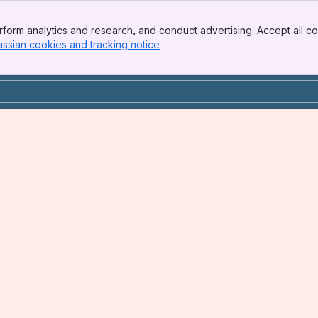
form analytics and research, and conduct advertising. Accept all co
assian cookies and tracking notice
, (opens new window)
n varselbrev og vedlegg
 er i drift
t i drift