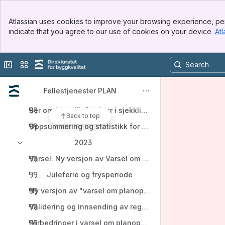
Tenor testbrukere innført i KS FIKS
Banner
Atlassian uses cookies to improve your browsing experience, per
Top Bar
2024
indicate that you agree to our use of cookies on your device.
Atl
Sidebar
Main Content
Løst: Alvorlig hendelse i varsel om planoppstart
Løst: Varsel om oppstart av reguleringsplanarbeid, ute
Collapse sidebar
Switch sites or apps
Åpner for innsending av sosi-filer
Fellestjenester PLAN
Versjon 2 av Varsel om oppstart av reguleringsplanarbeid
Ber om innspill: Struktur i sjekklistene
Back to top
Oppsummering og statistikk for 2023
2023
Varsel: Ny versjon av Varsel om planoppstart i TEST
Juleferie og frysperiode
Ny versjon av "varsel om planoppstart" til Altinn 3
Validering og innsending av reguleringsplanforslag er sat
Forbedringer i varsel om planoppstart prodsatt