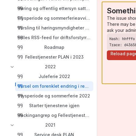
Høring og offentlig ettersyn satt i drift
Somethi
The issue sho
Frysperiode og sommerferieavvikling
There may be 
Varsling til høringsmyndigheter er nå i drift
ask your admi
Felles RSS-feed for driftsforstyrrelser
Trace: d4365
Roadmap
Reload pag
Fellestjenester PLAN i 2023
2022
Juleferie 2022
Varsel om forenklet endring i reguleringsplan
Frysperiode og sommerferie 2022
Starter tjenestene igjen
Hackingangrep og Fellestjenester PLAN
2021
Service desk PLAN