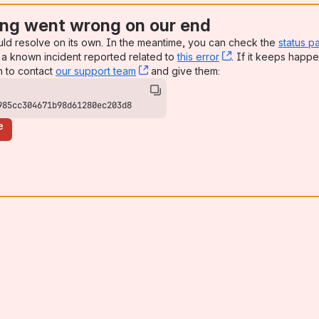
ng went wrong on our end
uld resolve on its own. In the meantime, you can check the
status p
a known incident reported related to
this error
, (opens new win
. If it keeps happe
n to contact
our support team
, (opens new window)
and give them:
985cc304671b98d61280ec203d8
e