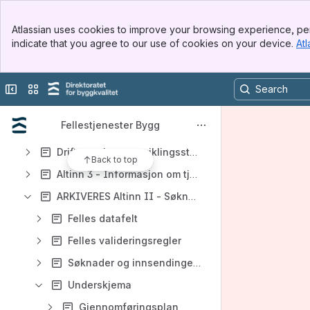
Banner
Atlassian uses cookies to improve your browsing experience, per
Shortcuts
Top Bar
indicate that you agree to our use of cookies on your device.
Atl
Sidebar
Hjelpeartikler
Main Content
Content
Collapse sidebar
Switch sites or apps
Results will update as you type.
Fellestjenester Bygg
Generell informasjon
Driftsvarsler og utviklingsstatus
Back to top
Altinn 3 - Informasjon om tjenester og status på migreringen
ARKIVERES Altinn II - Søknadstjenester på Fellestjenester BYGG
Felles datafelt
Felles valideringsregler
Søknader og innsendinger til kommunen
Underskjema
Gjennomføringsplan