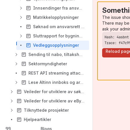
Innsendinger fra ansvarlig foretak (direkte innsendinger)
Somethi
The issue sho
Matrikkelopplysninger
There may be 
Søknad om ansvarsrett for selvbygger
ask your admi
Sluttrapport for bygningsavfall
Trace: f47c9
Vedleggsopplysninger
Reload pag
Sending til nabo, tiltakshaver og ansvarlig foretak
Sektormyndigheter
REST API streaming attachments
Lese Altinn innboks og arkiv gjennom REST API
Veileder for utviklere av søknadssystemer
Veileder for utviklere av eByggesakssystemer (mottaksleverandører)
Tilknyttede prosjekter
Hjelpeartikler
Blogs