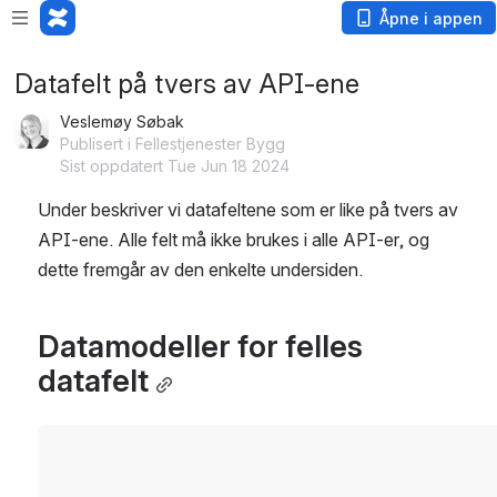
Åpne i appen
Datafelt på tvers av API-ene
Veslemøy Søbak
Publisert i Fellestjenester Bygg
Sist oppdatert Tue Jun 18 2024
Under beskriver vi datafeltene som er like på tvers av 
API-ene. Alle felt må ikke brukes i alle API-er, og 
dette fremgår av den enkelte undersiden. 
Datamodeller for felles 
datafelt
Åpne