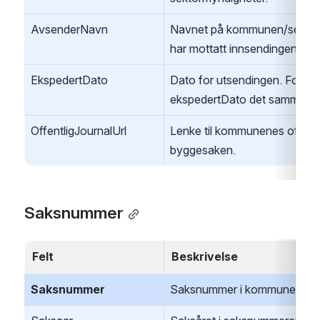
AvsenderNavn
Navnet på kommunen/sektor
har mottatt innsendingen.
EkspedertDato
Dato for utsendingen. For ved
ekspedertDato det samme s
OffentligJournalUrl
Lenke til kommunenes offentli
byggesaken.
Saksnummer
Felt
Beskrivelse
Saksnummer
Saksnummer i kommunen/sek