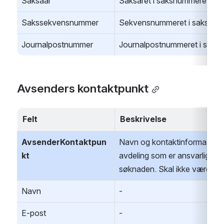
Saksaar
Saksåret i saksnummeret som e
Sakssekvensnummer
Sekvensnummeret i saksnumme
Journalpostnummer
Journalpostnummeret i saksfo
Avsenders kontaktpunkt
Felt
Beskrivelse
AvsenderKontaktpun
Navn og kontaktinformasjon ti
kt
avdeling som er ansvarlig for
søknaden. Skal ikke være en l
Navn
-
E-post
-