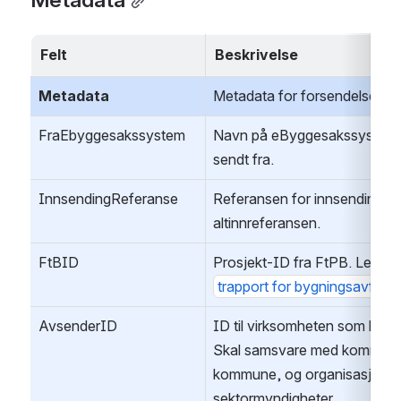
Felt
Beskrivelse
Metadata
Metadata for forsendelsen:
FraEbyggesakssystem 
Navn på eByggesakssystemet 
sendt fra.
InnsendingReferanse
Referansen for innsendingen. 
altinnreferansen.
FtBID
Prosjekt-ID fra FtPB. Les mer
trapport for bygningsavfall
AvsenderID
ID til virksomheten som har m
Skal samsvare med kommune
kommune, og organisasjonsn
sektormyndigheter.