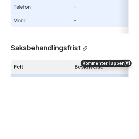
Telefon
-
Mobil
-
Saksbehandlingsfrist
Kommenter i appen
Felt
Beskrivelse
Saksbehandlingsfrist
Fristen kommunen har til å ferd
saksbehandlingen. Denne dat
oppdateres underveis i prose
oppdaterte milepæler.
Milepæl