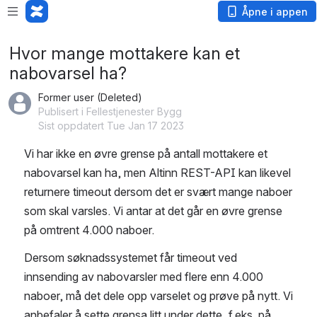
Åpne i appen
Hvor mange mottakere kan et
nabovarsel ha?
Former user (Deleted)
Publisert i Fellestjenester Bygg
Sist oppdatert Tue Jan 17 2023
Vi har ikke en øvre grense på antall mottakere et 
nabovarsel kan ha, men Altinn REST-API kan likevel 
returnere timeout dersom det er svært mange naboer 
som skal varsles. Vi antar at det går en øvre grense 
på omtrent 4.000 naboer. 
Dersom søknadssystemet får timeout ved 
innsending av nabovarsler med flere enn 4.000 
naboer, må det dele opp varselet og prøve på nytt. Vi 
anbefaler å sette grensa litt under dette, f.eks. på 